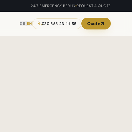
24/7 EMERGENCY BERLIN
REQUEST A QUOTE
|
Quote
030 863 23 11 55
DE
EN
Mobile Patrol
Mobile checks & patrol drives.
tes.
Fire Watch
ts of any
Certified fire safety watches.