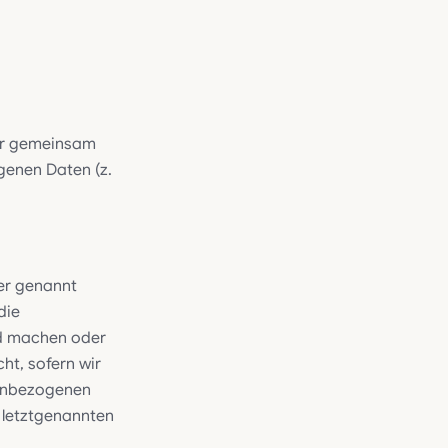
oder gemeinsam
genen Daten (z.
uer genannt
die
nd machen oder
ht, sofern wir
nenbezogenen
m letztgenannten