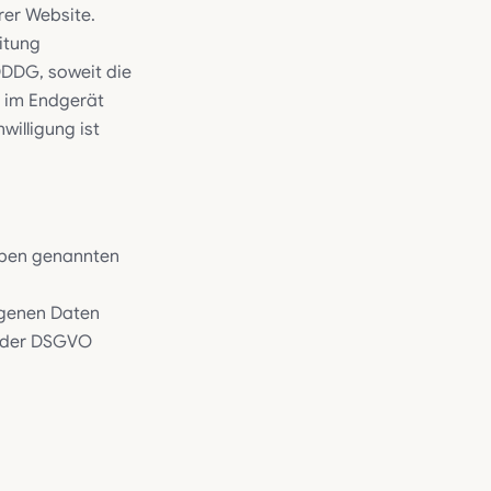
rer Website.
itung
TDDDG, soweit die
n im Endgerät
willigung ist
oben genannten
ogenen Daten
g der DSGVO