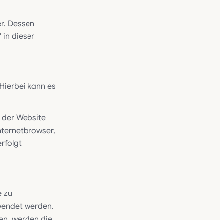
er. Dessen
 in dieser
Hierbei kann es
 der Website
Internetbrowser,
rfolgt
e zu
rwendet werden.
en, werden die