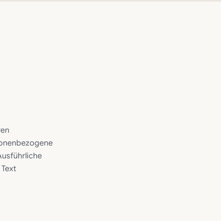
ren
rsonenbezogene
Ausführliche
 Text