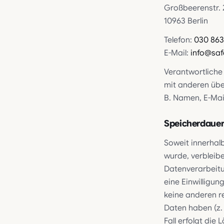
Großbeerenstr. 
10963 Berlin
Telefon:
030 863
E-Mail:
info@saf
Verantwortliche 
mit anderen übe
B. Namen, E-Mail
Speicherdaue
Soweit innerhal
wurde, verbleib
Datenverarbeitu
eine Einwilligun
keine anderen r
Daten haben (z.
Fall erfolgt die