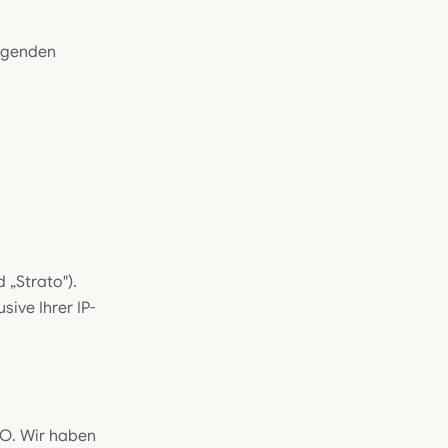
olgenden
 „Strato").
ive Ihrer IP-
VO. Wir haben